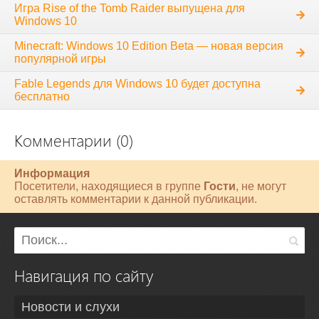
Игра Rise of the Tomb Raider выпущена для
Windows 10
Minecraft: Windows 10 Edition Beta — новая версия
популярной игры
Fable Legends для Windows 10 будет доступна
бесплатно
Комментарии (0)
Информация
Посетители, находящиеся в группе
Гости
, не могут
оставлять комментарии к данной публикации.
Навигация по сайту
Новости и слухи