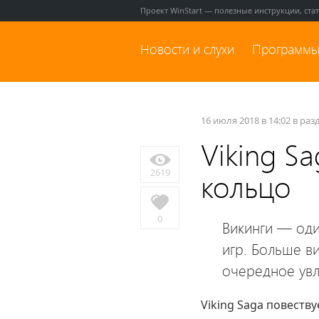
Проект WinStart — полезные инструкции, ста
Новости и слухи
Программы
16 июля 2018 в 14:02 в раз
Viking S
2619
кольцо
0
Викинги — оди
игр. Больше в
очередное увл
Viking Saga повеств