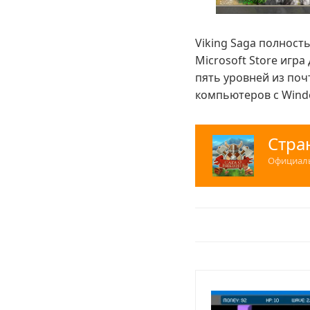
Viking Saga полност
Microsoft Store игр
пять уровней из поч
компьютеров с Windo
Стра
Официаль