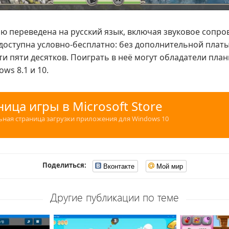
ью переведена на русский язык, включая звуковое сопро
а доступна условно-бесплатно: без дополнительной плат
ти пяти десятков. Поиграть в неё могут обладатели пла
ws 8.1 и 10.
ница игры в Microsoft Store
ная страница загрузки приложения для Windows 10
Поделиться:
Вконтакте
Мой мир
Другие публикации по теме