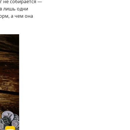
г не собирается —
ов лишь одни
орм, а чем она