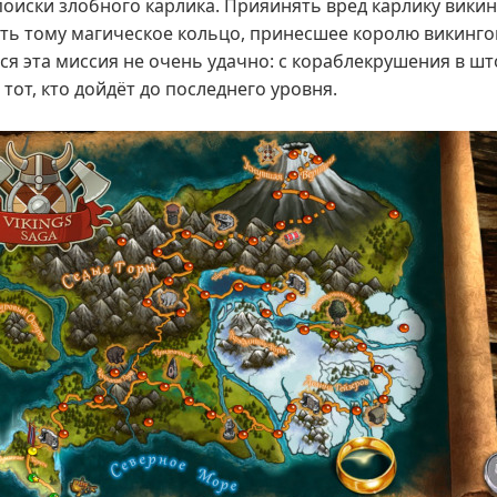
оиски злобного карлика. Прияинять вред карлику викин
уть тому магическое кольцо, принесшее королю викинг
ся эта миссия не очень удачно: с кораблекрушения в шт
тот, кто дойдёт до последнего уровня.