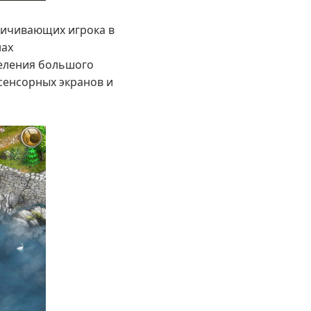
ничивающих игрока в
нах
деления большого
сенсорных экранов и