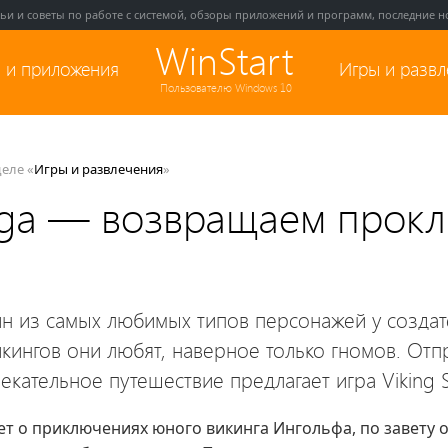
тьи и советы по работе с системой, обзоры приложений и программ, последние но
WinStart
 и приложения
Игры и разв
Пользователю Windows 10
деле «
Игры и развлечения
»
aga — возвращаем прокл
н из самых любимых типов персонажей у создат
икингов они любят, наверное только гномов. Отп
екательное путешествие предлагает игра Viking 
ует о приключениях юного викинга Ингольфа, по завету о