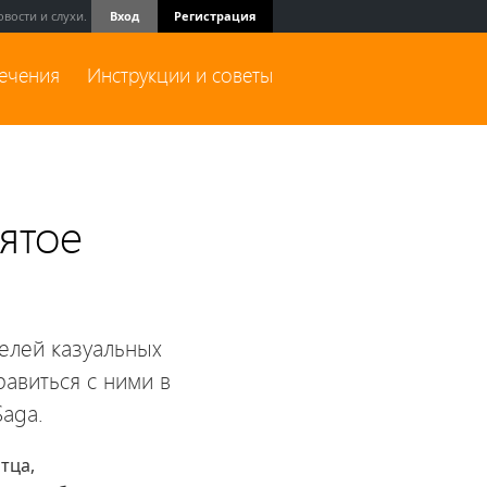
вости и слухи.
Вход
Регистрация
лечения
Инструкции и советы
ятое
елей казуальных
равиться с ними в
Saga.
тца,