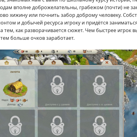
одам вполне доброжелательны, грабежом (почти) не за
ово хижину или почнить забор доброму человеку. Собст
монтом и добычей ресурса игроку и придётся заниматьс
а тем, как разворачивается сюжет. Чем быстрее игрок 
 тем больше очков заработает.