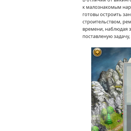
к малознакомым нар
готовы остроить зан
строительством, ре
времени, наблюдая з
поставленую задачу,