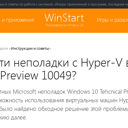
тьи и советы по работе с системой, обзоры приложений и программ, последние но
WinStart
 и приложения
Игры и разв
Пользователю Windows 10
зделе «
Инструкции и советы
»
ти неполадки с Hyper-V 
 Preview 10049?
тных Microsoft неполадок Windows 10 Tehcnical P
можность использования виртуальных машин Hyp
было найдено обходное решение этой проблемы
нию далее.