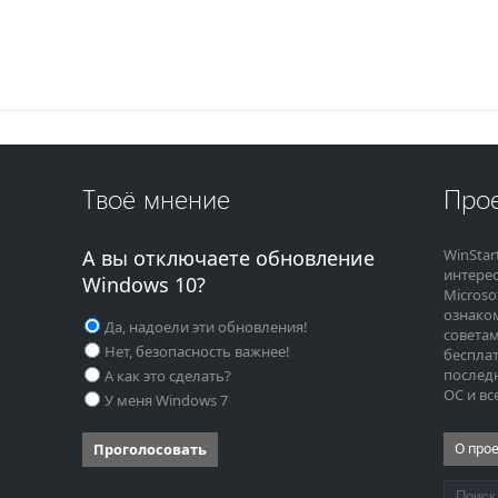
Твоё мнение
Прое
А вы отключаете обновление
WinStar
интере
Windows 10?
Microso
ознако
Да, надоели эти обновления!
советам
Нет, безопасность важнее!
бесплат
последн
А как это сделать?
ОС и вс
У меня Windows 7
Проголосовать
О про