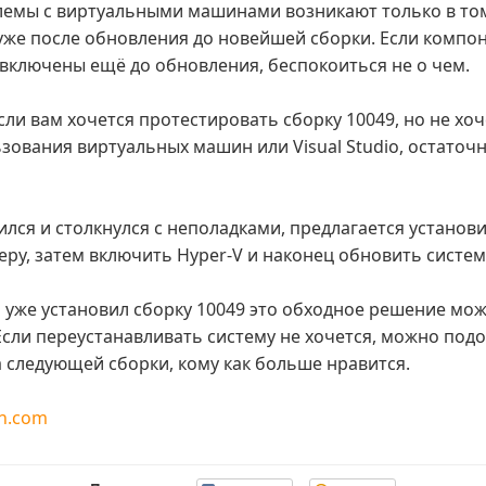
лемы с виртуальными машинами возникают только в том
 уже после обновления до новейшей сборки. Если компо
включены ещё до обновления, беспокоиться не о чем.
ли вам хочется протестировать сборку 10049, но не хоч
ования виртуальных машин или Visual Studio, остаточ
ился и столкнулся с неполадками, предлагается устано
меру, затем включить Hyper-V и наконец обновить систем
о уже установил сборку 10049 это обходное решение мож
сли переустанавливать систему не хочется, можно подо
а следующей сборки, кому как больше нравится.
n.com