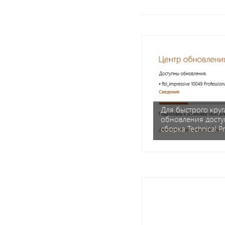
Для быстрого круг
обновления досту
сборка Technical P