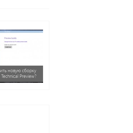
вить новую сборку
Technical Preview?