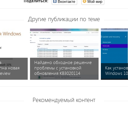
Поделиться:
Вконтакте
Мой мир
Другие публикации по теме
а
Найдено обходное решение
пна новая
проблемы с установкой
Как устано
review
обновления KB3020114
Windows 10 
Рекомендуемый контент