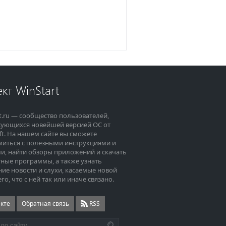
кт WinStart
t.ru — сообщество пользователей,
сующихся новейшей версией ОС от
ft. На нашем сайте вы сможете
миться с полезными инструкциями и
и, найти обзоры приложений и скачать
ные программы, а также узнать
ие новости и слухи, касаемые новой
его, что с ней так или иначе связано.
екте
Обратная связь
RSS