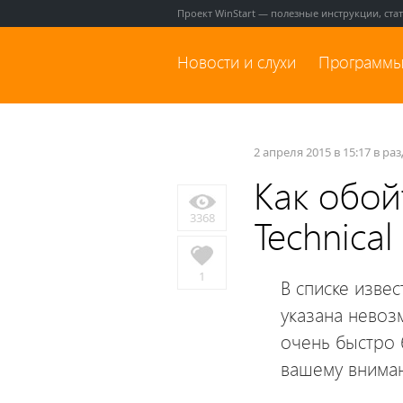
Проект WinStart — полезные инструкции, ста
Новости и слухи
Программы
2 апреля 2015 в 15:17 в ра
Как обой
3368
Teсhnical
1
В списке извес
указана невоз
очень быстро 
вашему внима