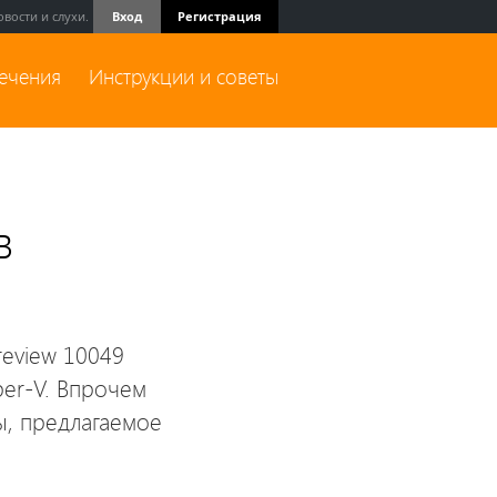
вости и слухи.
Вход
Регистрация
лечения
Инструкции и советы
в
review 10049
er-V. Впрочем
, предлагаемое