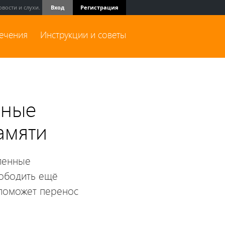
вости и слухи.
Вход
Регистрация
лечения
Инструкции и советы
мные
амяти
вленные
вободить ещё
 поможет перенос