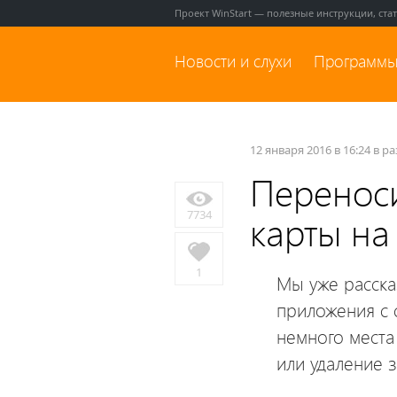
Проект WinStart — полезные инструкции, ста
Новости и слухи
Программы
12 января 2016 в 16:24 в р
Перенос
7734
карты на
1
Мы уже расска
приложения с 
немного места
или удаление 