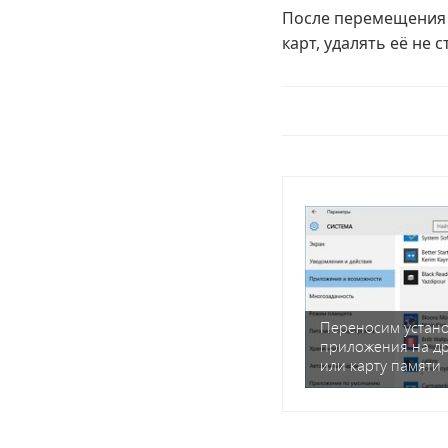
После перемещения 
карт, удалять её не с
Переносим устан
приложения на др
или карту памяти