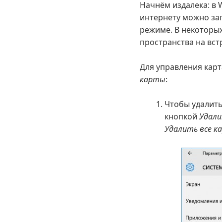
Начнём издалека: в 
интернету можно заг
режиме. В некоторых
пространства на вс
Для управления кар
карты
:
Чтобы удалить
кнопкой
Удал
Удалить все к