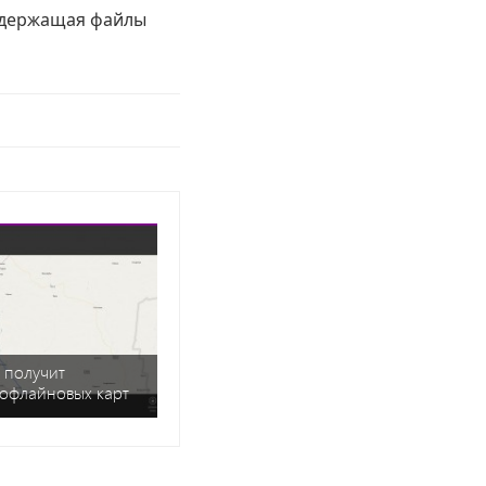
содержащая файлы
 получит
офлайновых карт