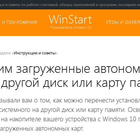
тьи и советы по работе с системой, обзоры приложений и программ, последние но
WinStart
 и приложения
Игры и разв
Пользователю Windows 10
азделе «
Инструкции и советы
»
им загруженные автоно
 другой диск или карту п
зывали вам о том, как можно перенести устано
системного на другой диск или карту памяти. Ос
 на накопителе вашего устройства с Windows 10
загруженных автономных карт.