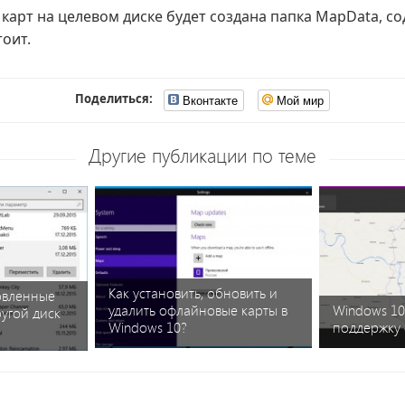
карт на целевом диске будет создана папка MapData, 
тоит.
Поделиться:
Вконтакте
Мой мир
Другие публикации по теме
Как установить, обновить и
овленные
удалить офлайновые карты в
Windows 10
угой диск
Windows 10?
поддержку 