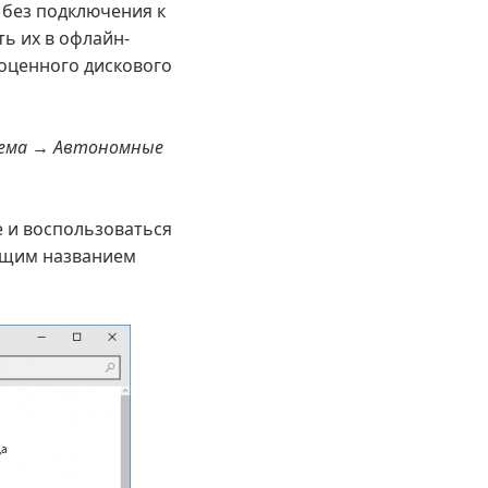
 без подключения к
ь их в офлайн-
гоценного дискового
ема → Автономные
е и воспользоваться
рящим названием