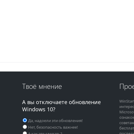
Твоё мнение
Прое
А вы отключаете обновление
WinStar
интере
Windows 10?
Microso
ознако
Да, надоели эти обновления!
советам
Нет, безопасность важнее!
бесплат
последн
А как это сделать?