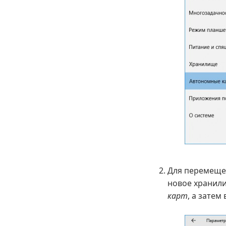
Для перемещен
новое хранил
карт
, а зате