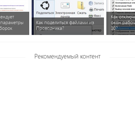
мендует
Как отключ
 параметры
Как поделиться файлами из
окон рабоч
сборок
Проводника?
10?
Рекомендуемый контент