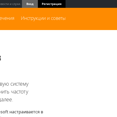
вости и слухи.
Вход
Регистрация
лечения
Инструкции и советы
в
овую систему
нить частоту
далее.
soft настраивается в