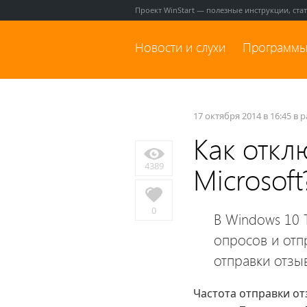
Проект WinStart — полезные инструкции, ста
Новости и слухи
Программы
17 октября 2014 в 16:45 в 
Как откл
4389
Microsoft
0
В Windows 10 T
опросов и отп
отправки отзы
Частота отправки от