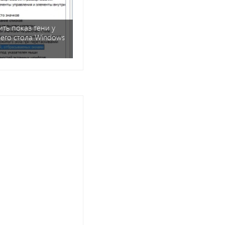
ить показ тени у
его стола Windows