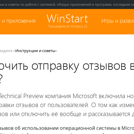
тьи и советы по работе с системой, обзоры приложений и программ, последние но
WinStart
 и приложения
Игры и разв
Пользователю Windows 10
разделе «
Инструкции и советы
»
ючить отправку отзывов 
?
echnical Preview компания Microsoft включила н
равки отзывов от пользователей. О том как изме
вов или отключить её вообще и рассказывается 
зывов об использовании операционной системы в Micro