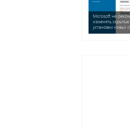
Microsoft не реко
изменять скрытые
установки новых 