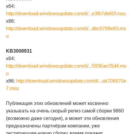
x64:
http://download.windowsupdate.com/d/...e3fb7db60f.msu
x86:
http://download.windowsupdate.com/d/...dbc0789e83.ms
u
KB3008931
x64:
http://download.windowsupdate.com/d/...5936ae35d4.ms
u
x86:
http://download.windowsupdate.com/d/...ab708970e
7.msu
Публикация этих обновлений может косвенно
указывать на очень скорый релиз самой сборки 9860
(возможно даже сегодня), а может эти обновления
предназначены партнёрам компании, уже
тестирующим новую сборку, время покажет.