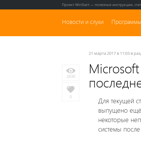
Проект WinStart — полезные инструкции, ста
Новости и слухи
Программы
21 марта 2017 в 11:03 в ра
Microsof
2630
последне
0
Для текущей с
выпущено ещё
некоторые неп
системы после 