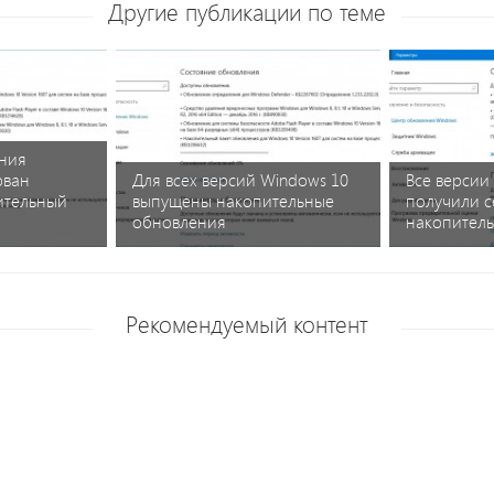
Другие публикации по теме
ния
ован
Для всех версий Windows 10
Все версии
ительный
выпущены накопительные
получили с
обновления
накопител
Рекомендуемый контент