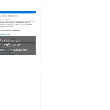
 Windows 10
ентябрьское
ьное обновление