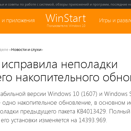
тьи и советы по работе с системой, обзоры приложений и программ, последние но
WinStart
 и приложения
Игры и разв
Пользователю Windows 10
зделе «
Новости и слухи
»
t исправила неполадки
го накопительного обн
табильной версии Windows 10 (1607) и Windows 
 одно накопительное обновление, в основном 
оладки предыдущего пакета KB4013429. Полный
его установки изменяется на 14393.969.