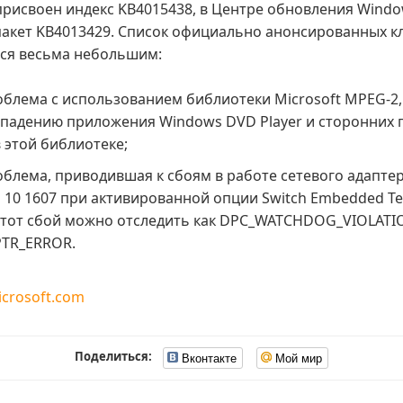
присвоен индекс KB4015438, в Центре обновления Windo
акет KB4013429. Список официально анонсированных 
ся весьма небольшим:
облема с использованием библиотеки Microsoft MPEG-2
падению приложения Windows DVD Player и сторонних 
 этой библиотеке;
блема, приводившая к сбоям в работе сетевого адаптер
 10 1607 при активированной опции Switch Embedded Tea
этот сбой можно отследить как DPC_WATCHDOG_VIOLATI
PTR_ERROR.
icrosoft.com
Поделиться:
Вконтакте
Мой мир