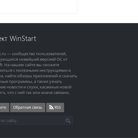
кт WinStart
t.ru — сообщество пользователей,
сующихся новейшей версией ОС от
ft. На нашем сайте вы сможете
миться с полезными инструкциями и
и, найти обзоры приложений и скачать
ные программы, а также узнать
ие новости и слухи, касаемые новой
его, что с ней так или иначе связано.
екте
Обратная связь
RSS