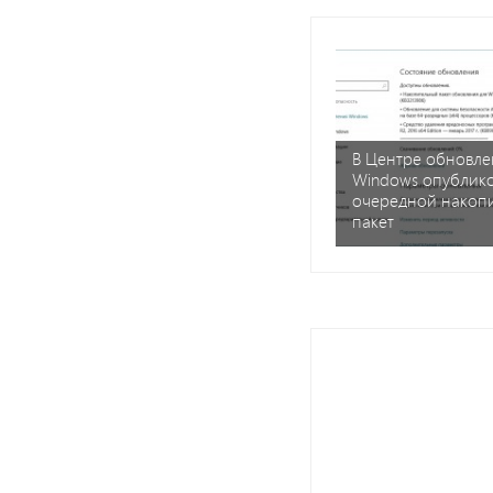
В Центре обновле
Windows опублик
очередной накоп
пакет