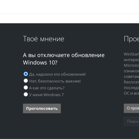
Твоё мнение
Прое
А вы отключаете обновление
WinStar
интере
Windows 10?
Microso
ознако
Да, надоели эти обновления!
советам
Нет, безопасность важнее!
бесплат
последн
А как это сделать?
ОС и вс
У меня Windows 7
Проголосовать
О про