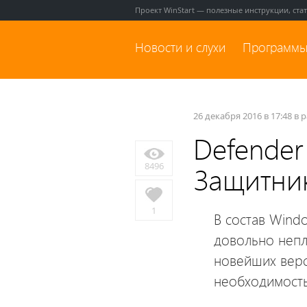
Проект WinStart — полезные инструкции, ста
Новости и слухи
Программы
26 декабря 2016 в 17:48 в 
Defender
8496
Защитни
1
В состав Wind
довольно непл
новейших верс
необходимость