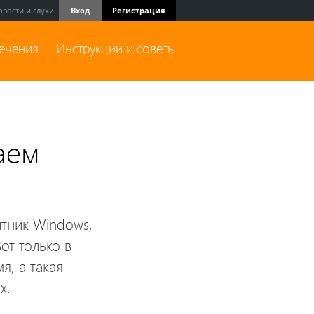
вости и слухи.
Вход
Регистрация
лечения
Инструкции и советы
аем
итник Windows,
от только в
я, а такая
х.