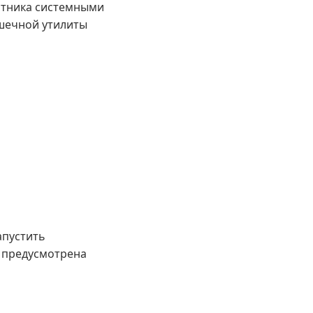
итника системными
ошечной утилиты
апустить
l предусмотрена