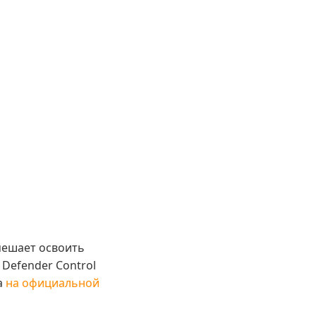
мешает освоить
Defender Control
а
на официальной