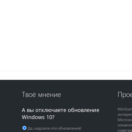
Твоё мнение
Прое
А вы отключаете обновление
WinStar
интере
Windows 10?
Microso
ознако
Да, надоели эти обновления!
советам