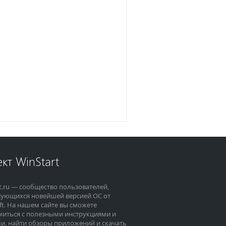
кт WinStart
t.ru — сообщество пользователей,
сующихся новейшей версией ОС от
ft. На нашем сайте вы сможете
миться с полезными инструкциями и
и, найти обзоры приложений и скачать