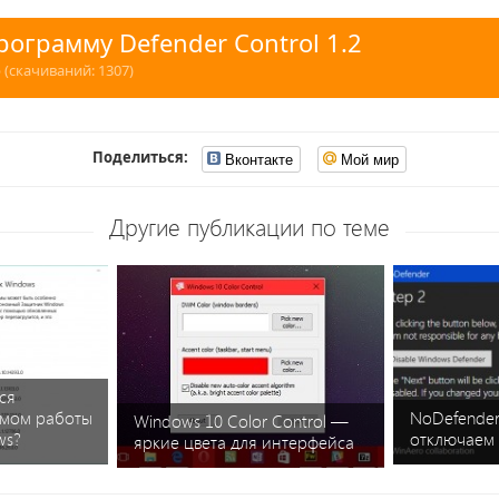
рограмму Defender Control 1.2
 (cкачиваний: 1307)
Поделиться:
Вконтакте
Мой мир
Другие публикации по теме
ся
мом работы
NoDefender
Windows 10 Color Control —
ws?
отключаем
яркие цвета для интерфейса