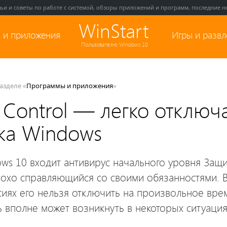
тьи и советы по работе с системой, обзоры приложений и программ, последние но
WinStart
 и приложения
Игры и разв
Пользователю Windows 10
разделе «
Программы и приложения
»
 Control — легко отключ
ка Windows
ows 10 входит антивирус начального уровня Защ
охо справляющийся со своими обязанностями. В
иях его нельзя отключить на произвольное врем
 вполне может возникнуть в некоторых ситуация