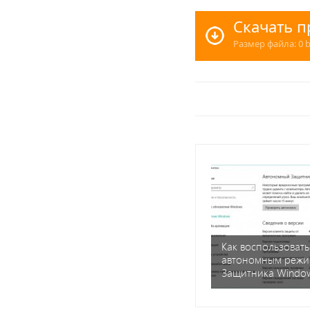
Скачать п
Размер файла: 0 b
Как воспользовать
автономным режи
Защитника Windo