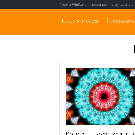
Проект WinStart — полезные инструкции, ста
Новости и слухи
Программы
Kauna — музыкальны