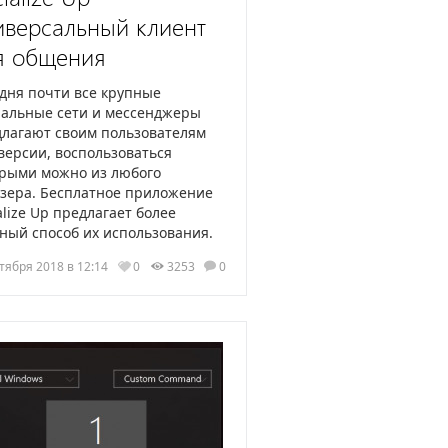
иверсальный клиент
я общения
дня почти все крупные
иальные сети и мессенджеры
лагают своим пользователям
версии, воспользоваться
орыми можно из любого
зера. Бесплатное приложение
alize Up предлагает более
ный способ их использования.
тября 2018 в 12:14
0
3253
0