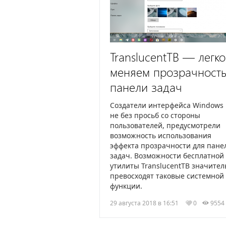
TranslucentTB — легко
меняем прозрачност
панели задач
Создатели интерфейса Windows 
не без просьб со стороны
пользователей, предусмотрели
возможность использования
эффекта прозрачности для пане
задач. Возможности бесплатной
утилиты TranslucentTB значител
превосходят таковые системной
функции.
29 августа 2018 в 16:51
0
955