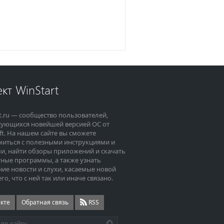
кт WinStart
t.ru — сообщество пользователей,
сующихся новейшей версией ОС от
ft. На нашем сайте вы сможете
миться с полезными инструкциями и
и, найти обзоры приложений и скачать
ные программы, а также узнать
ие новости и слухи, касаемые новой
его, что с ней так или иначе связано.
екте
Обратная связь
RSS