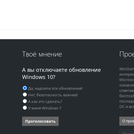
Твоё мнение
Прое
А вы отключаете обновление
WinStar
интере
Windows 10?
Microso
ознако
Да, надоели эти обновления!
советам
Нет, безопасность важнее!
бесплат
последн
А как это сделать?
ОС и вс
У меня Windows 7
Проголосовать
О про