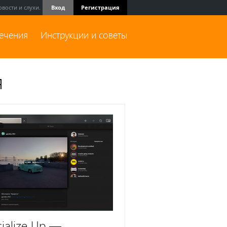
вости и слухи.
Вход
Регистрация
лечения
Инструкции и советы
я
cialize Up —