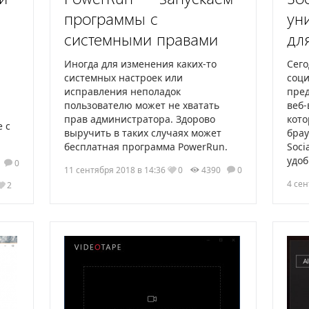
программы с
ун
системными правами
дл
Иногда для изменения каких-то
Сего
системных настроек или
соц
исправления неполадок
пред
пользователю может не хватать
веб-
прав администратора. Здорово
кот
е с
выручить в таких случаях может
брау
бесплатная программа PowerRun.
Soci
удоб
1
0
11 сентября 2018 в 14:36
0
4390
0
4 сен
2