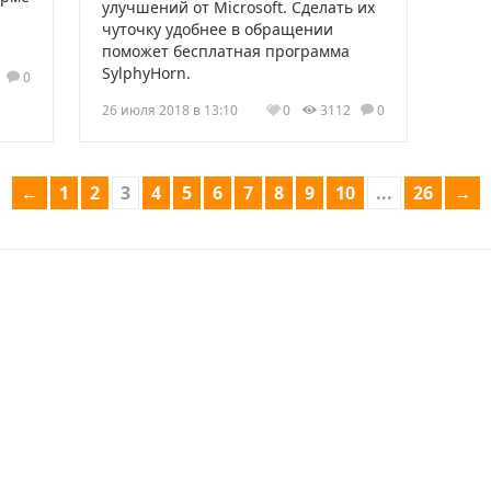
улучшений от Microsoft. Сделать их
чуточку удобнее в обращении
поможет бесплатная программа
SylphyHorn.
2
0
26 июля 2018 в 13:10
0
3112
0
←
1
2
3
4
5
6
7
8
9
10
...
26
→