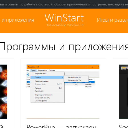
тьи и советы по работе с системой, обзоры приложений и программ, последние но
WinStart
 и приложения
Игры и разв
Пользователю Windows 10
Программы и приложени
й
PowerRun — запускаем
So