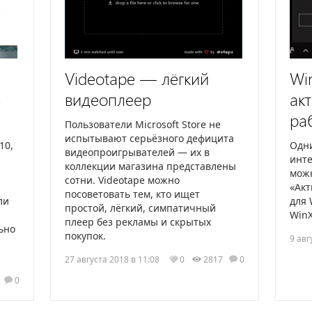
Videotape — лёгкий
Wi
ь
видеоплеер
ак
ра
Пользователи Microsoft Store не
испытывают серьёзного дефицита
10,
Одни
видеопроигрывателей — их в
инт
коллекции магазина представлены
мож
сотни. Videotape можно
«Акт
посоветовать тем, кто ищет
ли
для 
простой, лёгкий, симпатичный
WinX
плеер без рекламы и скрытых
ьно
покупок.
9 авг
27 августа 2018 в 11:08
0
2817
0
4
0