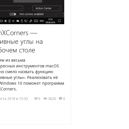
nXCorners —
тивные углы на
бочем столе
м из весьма
ересных инструментов macOS
но смело назвать функцию
ивные углы». Реализовать её
Windows 10 поможет программа
Corners.
уста 2018 в 15:33
0
3620
0